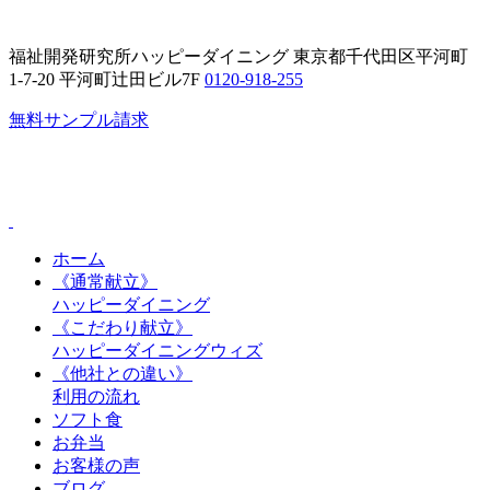
Skip
to
the
福祉開発研究所ハッピーダイニング
東京都千代田区平河町
content
1-7-20 平河町辻田ビル7F
0120-918-255
無料サンプル請求
ホーム
《通常献立》
ハッピーダイニング
《こだわり献立》
ハッピーダイニングウィズ
《他社との違い》
利用の流れ
ソフト食
お弁当
お客様の声
ブログ