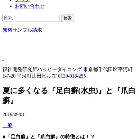
お問い合わせ
検
索:
無料サンプル請求
福祉開発研究所ハッピーダイニング
東京都千代田区平河町
1-7-20 平河町辻田ビル7F
0120-918-255
夏に多くなる『足白癬(水虫)』と『爪白
癬』
2019/09/01
一般
■『
足白癬』と『爪白癬』の特徴とは！？