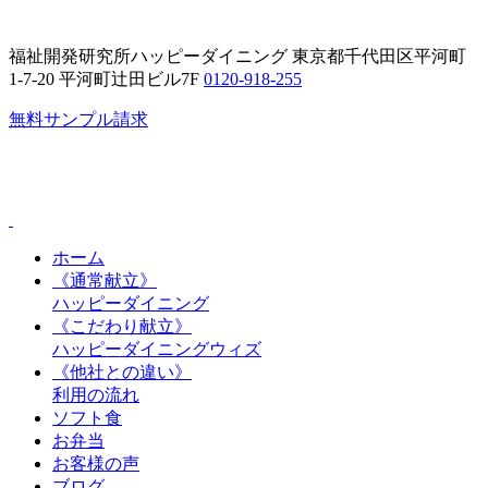
Skip
to
the
福祉開発研究所ハッピーダイニング
東京都千代田区平河町
content
1-7-20 平河町辻田ビル7F
0120-918-255
無料サンプル請求
ホーム
《通常献立》
ハッピーダイニング
《こだわり献立》
ハッピーダイニングウィズ
《他社との違い》
利用の流れ
ソフト食
お弁当
お客様の声
ブログ